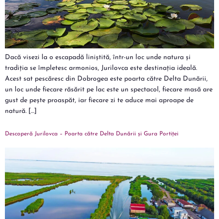
Dacă visezi la o escapadă liniștită, într-un loc unde natura și
tradiția se împletesc armonios, Jurilovca este destinația ideală.
Acest sat pescăresc din Dobrogea este poarta către Delta Dunării,
un loc unde fiecare răsărit pe lac este un spectacol, fiecare masă are
gust de pește proaspăt, iar fiecare zi te aduce mai aproape de
natură. […]
Descoperă Jurilovca – Poarta către Delta Dunării și Gura Portiței