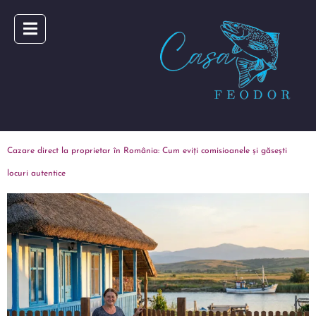
Cazare direct la proprietar în România: Cum eviți comisioanele și găsești
locuri autentice