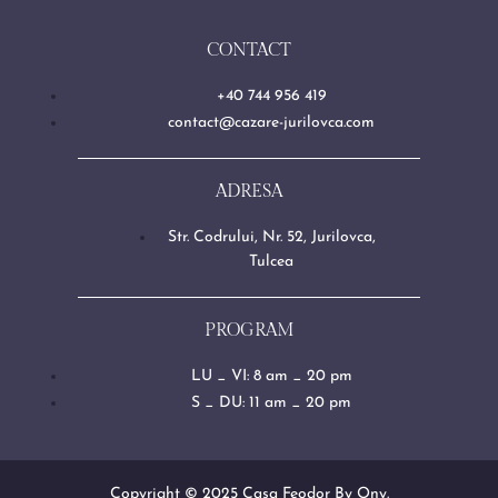
CONTACT
+40 744 956 419
contact@cazare-jurilovca.com
ADRESA
Str. Codrului, Nr. 52, Jurilovca,
Tulcea
PROGRAM
LU _ VI: 8 am _ 20 pm
S _ DU: 11 am _ 20 pm
Copyright © 2025 Casa Feodor By Ony.