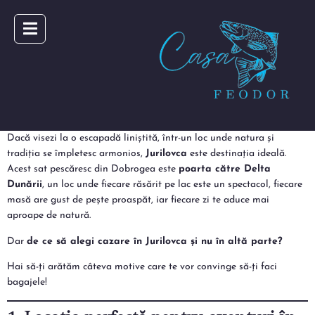
Dacă visezi la o escapadă liniștită, într-un loc unde natura și
tradiția se împletesc armonios,
Jurilovca
este destinația ideală.
Acest sat pescăresc din Dobrogea este
poarta către Delta
Dunării
, un loc unde fiecare răsărit pe lac este un spectacol, fiecare
masă are gust de pește proaspăt, iar fiecare zi te aduce mai
aproape de natură.
Dar
de ce să alegi cazare în Jurilovca și nu în altă parte?
Hai să-ți arătăm câteva motive care te vor convinge să-ți faci
bagajele!