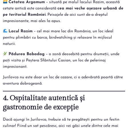
Cetatea Argamum
– situată pe malul lacului Razim, această
cetate antică este considerată
cea mai veche așezare urbană de
pe teritoriul României
. Peisajele de aici sunt de-a dreptul
impresionante, mai ales la apus.
Lacul Razim
– cel mai mare lac din România, un loc ideal
pentru plimbări cu barca, birdwatching și relaxare în mijlocul
naturii.
Pădurea Babadag
– o zonă deosebită pentru drumeții, unde
poți vizita și Peștera Sfântului Casian, un loc de pelerinaj
impresionant.
Jurilovca nu este doar un loc de cazare, ci o adevărată poartă către
aventura dobrogeană.
4. Ospitalitate autentică și
gastronomie de excepție
Dacă ajungi în Jurilovca, trebuie să te pregătești pentru un festin
culinar! Fiind un sat pescăresc, aici vei găsi unele dintre cele mai