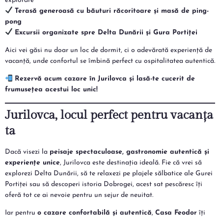
explorare
Terasă generoasă cu băuturi răcoritoare și masă de ping-
pong
Excursii organizate spre Delta Dunării și Gura Portiței
Aici vei găsi nu doar un loc de dormit, ci o adevărată experiență de
vacanță, unde confortul se îmbină perfect cu ospitalitatea autentică.
Rezervă acum cazare în Jurilovca și lasă-te cucerit de
frumusețea acestui loc unic!
Jurilovca, locul perfect pentru vacanța
ta
Dacă visezi la
peisaje spectaculoase, gastronomie autentică și
experiențe unice
, Jurilovca este destinația ideală. Fie că vrei să
explorezi Delta Dunării, să te relaxezi pe plajele sălbatice ale Gurei
Portiței sau să descoperi istoria Dobrogei, acest sat pescăresc îți
oferă tot ce ai nevoie pentru un sejur de neuitat.
Iar pentru
o cazare confortabilă și autentică
,
Casa Feodor
îți