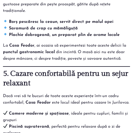
gustoase preparate din pește proaspăt, gătite după rețete
tradiționale.
Borș pescăresc la ceaun, servit direct pe malul apei
Saramură de crap cu mămăliguță
Plachie dobrogeană, un preparat plin de arome locale
La
Casa Feodor
, ai ocazia să experimentezi toate aceste delicii la
punctul gastronomic local
din incintă. O masă aici nu este doar
despre mâncare, ci despre tradiție, poveste și savoare autentică.
5. Cazare confortabilă pentru un sejur
relaxant
Dacă vrei să te bucuri de toate aceste experiențe într-un cadru
confortabil,
Casa Feodor
este locul ideal pentru cazare în Jurilovca.
Camere moderne și spațioase
, ideale pentru cupluri, familii și
grupuri
Piscină supraterană
, perfectă pentru relaxare după o zi de