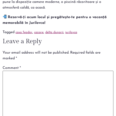
pune la dispoziție camere moderne, o piscină răcoritoare și o
atmosferă caldă, ca acasă.
Rezervă-ți acum locul și pregătește-te pentru o vacanță
memorabilă în Jurilovca!
Tagged
,
,
,
casa feodor
cazare
delta dunarii
jurilovca
Leave a Reply
Your email address will not be published.
Required fields are
marked
*
Comment
*